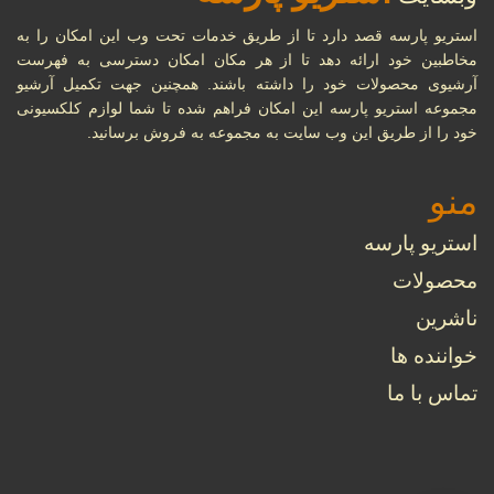
استریو پارسه قصد دارد تا از طریق خدمات تحت وب این امکان را به
مروری بر دستگاه‌های مختلف
مخاطبین خود ارائه دهد تا از هر مکان امکان دسترسی به فهرست
11
آرشیوی محصولات خود را داشته باشند. همچنین جهت تکمیل آرشیو
پخش موسیقی در طول تاریخ
مجموعه استریو پارسه این امکان فراهم شده تا شما لوازم کلکسیونی
شهریور
خود را از طریق این وب سایت به مجموعه به فروش برسانید.
...
منو
22
گرامافون چیست؟
استریو پارسه
...
مرداد
محصولات
ناشرین
08
تنظیم آهنگ چیست؟
خواننده ها
...
تماس با ما
خرداد
بهترین جوایز بین‌المللی
09