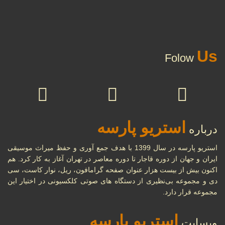
...
تاریخ و پیدایش موسیقی در
01
Us
Folow
ایران و جهان
مهر
...
29
تاریخ جامع ضبط صوت
استریو پارسه
درباره
...
شهریور
استریو پارسه در سال 1399 با هدف جمع آوری و حفظ میراث موسیقی
ایران و جهان از دوره قاجار تا دوره معاصر در تهران آغاز به کار کرد. هم
اکنون بیش از بیست هزار عنوان صفحه گرامافون، ریل، نوار کاست، سی
تاریخچه نوار کاست و ضبط
دی و مجموعه بی‌نظیری از دستگاه های صوتی کلکسیونی در اختیار این
27
صدا، انواع و ویژگی‌های نوار
مجموعه قرار دارد.
کاست
شهریور
استریو پارسه
...
وبسایت