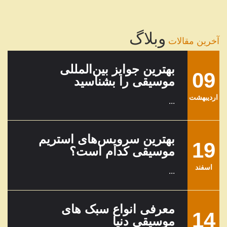
08
تنظیم آهنگ چیست؟
...
خرداد
وبلاگ
آخرین مقالات
بهترین جوایز بین‌المللی
09
موسیقی را بشناسید
ارديبهشت
...
بهترین سرویس‌های استریم
19
موسیقی کدام است؟
اسفند
...
معرفی انواع سبک های
14
موسیقی دنیا