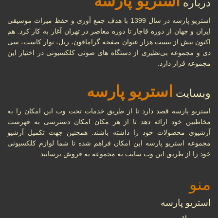
استریو پارسه
درباره
29
تاریخ جامع ضبط صوت
استریو پارسه در سال 1399 با هدف جمع آوری و حفظ میراث موسیقی
...
شهریور
ایران و جهان از دوره قاجار تا دوره معاصر در تهران آغاز به کار کرد. هم
اکنون بیش از بیست هزار عنوان صفحه گرامافون، ریل، نوار کاست، سی
دی و مجموعه بی‌نظیری از دستگاه های صوتی کلکسیونی در اختیار این
تاریخچه نوار کاست و ضبط
مجموعه قرار دارد.
27
صدا، انواع و ویژگی‌های نوار
کاست
استریو پارسه
وبسایت
شهریور
...
استریو پارسه قصد دارد تا از طریق خدمات تحت وب این امکان را به
مخاطبین خود ارائه دهد تا از هر مکان امکان دسترسی به فهرست
آرشیوی محصولات خود را داشته باشند. همچنین جهت تکمیل آرشیو
مروری بر دستگاه‌های مختلف
11
مجموعه استریو پارسه این امکان فراهم شده تا شما لوازم کلکسیونی
پخش موسیقی در طول تاریخ
خود را از طریق این وب سایت به مجموعه به فروش برسانید.
شهریور
...
منو
استریو پارسه
22
گرامافون چیست؟