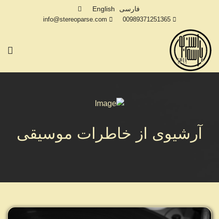
فارسی
English
info@stereoparse.com
00989371251365
آرشیوی از خاطرات موسیقی