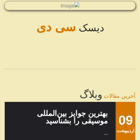
11
پخش موسیقی در طول تاریخ
شهریور
...
سی دی
دیسک
22
گرامافون چیست؟
...
مرداد
08
تنظیم آهنگ چیست؟
...
خرداد
وبلاگ
آخرین مقالات
بهترین جوایز بین‌المللی
09
موسیقی را بشناسید
ارديبهشت
...